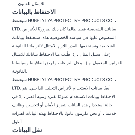
للامتثال للقانون
الاحتفاظ بالبيانات
سيحتفظ HUBEI YI-YA PROTECTIVE PRODUCTS CO. ،
LTD. ببياناتك الشخصية فقط طالما كان ذلك ضروريًا للأغراض
المنصوص عليها في سياسة الخصوصية هذه. سنحتفظ ببياناتك
الشخصية ونستخدمها بالقدر اللازم للامتثال لالتزاماتنا القانونية
(على سبيل المثال ، إذا طُلب منا الاحتفاظ ببياناتك للامتثال
للقوانين المعمول بها) ، وحل النزاعات وفرض اتفاقياتنا وسياساتنا
القانونية.
سيحتفظ HUBEI YI-YA PROTECTIVE PRODUCTS CO. ،
LTD. أيضًا ببيانات الاستخدام لأغراض التحليل الداخلي. يتم
الاحتفاظ ببيانات الاستخدام عمومًا لفترة زمنية أقصر ، إلا في
حالة استخدام هذه البيانات لتعزيز الأمان أو لتحسين وظائف
خدمتنا ، أو نحن ملزمون قانونًا بالاحتفاظ بهذه البيانات لفترات
أطول.
نقل البيانات