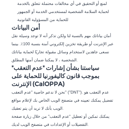
لمنع أو التحقيق في أي مخالفات محتملة تتعلق بالخدمة
لحماية السلامة الشخصية لمستخدمي الخدمة أو الجمهور
للحماية من المسؤولية القانونية
أمن البيانات
أمان بياناتك مهم بالنسبة لنا ولكن تذكر أنه لا توجد وسيلة نقل
عبر الإنترنت أو طريقة تخزين إلكتروني آمنة بنسبة 100٪. بينما
نسعى جاهدين لاستخدام وسائل مقبولة تجاريًا لحماية بياناتك
الشخصية ، لا يمكننا ضمان أمنها المطلق.
سياستنا بشأن إشارات "عدم التعقب"
بموجب قانون كاليفورنيا للحماية على
الإنترنت (CalOPPA)
نحن لا ندعم خاصية "عدم التعقب" ("DNT"). عدم التعقب هو
تفضيل يمكنك تعيينه في متصفح الويب الخاص بك لإعلام مواقع
الويب بأنك لا تريد أن يتم تعقبك.
يمكنك تمكين أو تعطيل "عدم التعقب" من خلال زيارة صفحة
التفضيلات أو الإعدادات في متصفح الويب لديك.