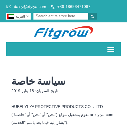

daisy@xtyiya.com
+86-18696471067



العربية
Toggl
سياسة خاصة
تاريخ السريان: 18 يناير 2019
HUBEI YI-YA PROTECTIVE PRODUCTS CO. ، LTD.
("نحن" أو "نحن" أو "خاصتنا") تقوم بتشغيل موقع ar.xtyiya.com
(يشار إليه فيما بعد باسم "الخدمة").