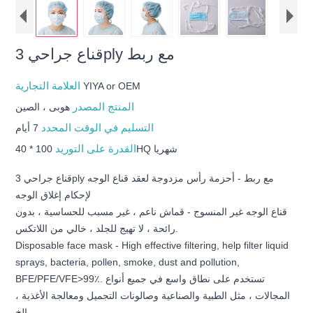
قناع جراحي 3ply مع ربط
العلامة التجارية
YIYA or OEM
المنتج المصدر
هوبى ، الصين
التسليم في الوقت المحدد
7 أيام
القدرة على التوريد
100 * 40HQ شهريا
قناع جراحي 3ply مع ربط - أحزمة رأس مزدوجة لعقد قناع الوجه
لإحكام إغلاق الوجه
قناع الوجه غير المنسوج - قماش ناعم ، غير مسبب للحساسية ، بدون
رائحة ، لا تهيج للجلد ، خالي من اللاتكس.
Disposable face mask - High effective filtering, help filter liquid
sprays, bacteria, pollen, smoke, dust and pollution,
BFE/PFE/VFE>99٪. تستخدم على نطاق واسع في جميع أنواع
المجالات ، مثل الطبية والصناعية وصالونات التجميل ومعالجة الأغذية ،
إلخ.